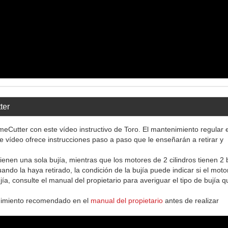
ter
meCutter con este vídeo instructivo de Toro. El mantenimiento regular 
e vídeo ofrece instrucciones paso a paso que le enseñarán a retirar y
enen una sola bujía, mientras que los motores de 2 cilindros tienen 2 b
ando la haya retirado, la condición de la bujía puede indicar si el motor
a, consulte el manual del propietario para averiguar el tipo de bujía q
enimiento recomendado en el
manual del propietario
antes de realizar