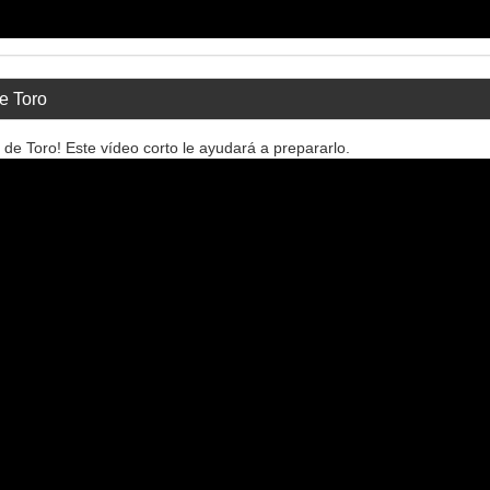
e Toro
e Toro! Este vídeo corto le ayudará a prepararlo.