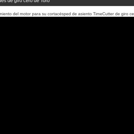
es de giro cero de Toro
ento del motor para su cortacésped de asiento TimeCutter de giro ce