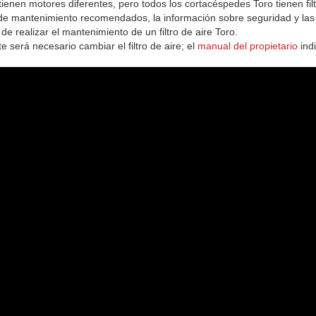
enen motores diferentes, pero todos los cortacéspedes Toro tienen fil
os de mantenimiento recomendados, la información sobre seguridad y las
e realizar el mantenimiento de un filtro de aire Toro.
será necesario cambiar el filtro de aire; el
manual del propietario
indi