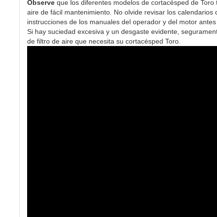
Observe
que los diferentes modelos de cortacésped de Toro ti
aire de fácil mantenimiento. No olvide revisar los calendari
instrucciones de los manuales del operador y del motor antes d
Si hay suciedad excesiva y un desgaste evidente, seguramente 
de filtro de aire que necesita su cortacésped Toro.