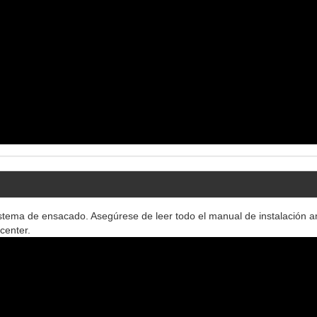
istema de ensacado. Asegúrese de leer todo el manual de instalación a
center.