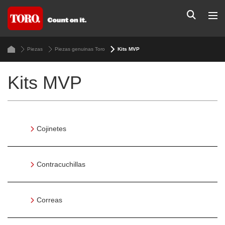
Piezas
Piezas genuinas Toro
Kits MVP
Kits MVP
Cojinetes
Contracuchillas
Correas