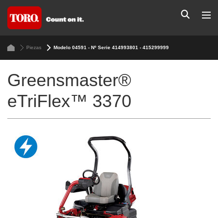
Piezas
Modelo 04591 - Nº Serie 414993801 - 415299999
Greensmaster®
eTriFlex™ 3370