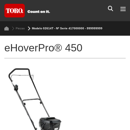
Piezas
Modelo 02614T - Nº Serie 417000000 - 999999999
eHoverPro® 450