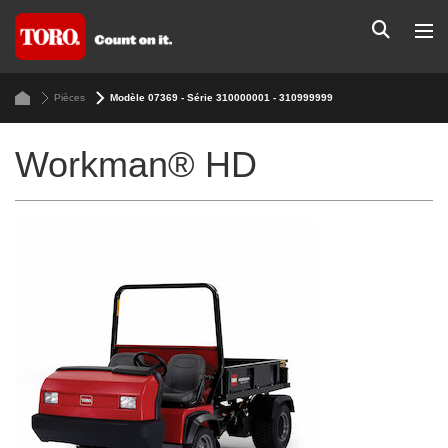
Pièces
Modèle 07369 - Série 310000001 - 310999999
Workman® HD