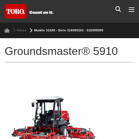
Pièces
Modèle 31699 - Série 316000201 - 316999999
Groundsmaster® 5910