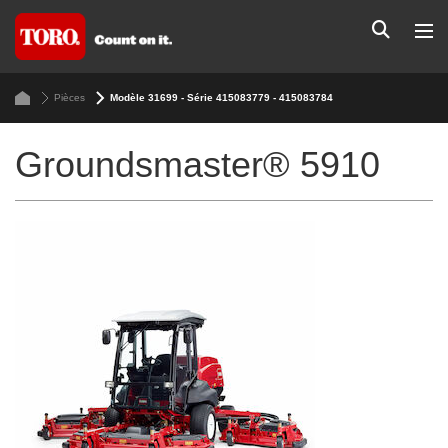
Pièces
Modèle 31699 - Série 415083779 - 415083784
Groundsmaster® 5910