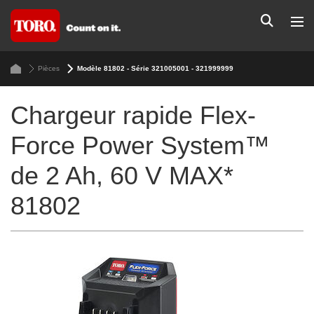
Pièces
Modèle 81802 - Série 321005001 - 321999999
Chargeur rapide Flex-
Force Power System™
de 2 Ah, 60 V MAX*
81802