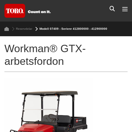
Reservdelar
Modell 07409 - Serienr 412800000 - 412900000
Workman® GTX-
arbetsfordon