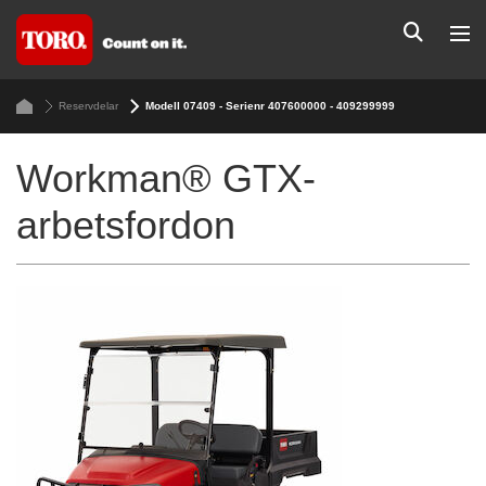
Reservdelar
Modell 07409 - Serienr 407600000 - 409299999
Workman® GTX-
arbetsfordon