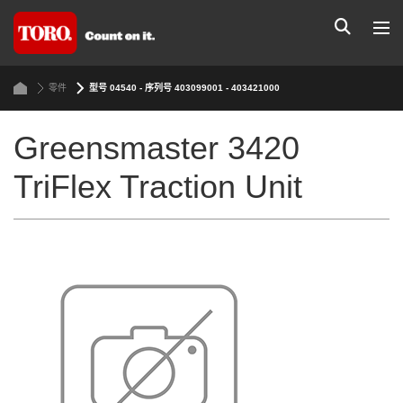
零件
型号 04540 - 序列号 403099001 - 403421000
Greensmaster 3420
TriFlex Traction Unit