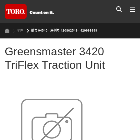
零件
型号 04540 - 序列号 420862549 - 420999999
Greensmaster 3420
TriFlex Traction Unit