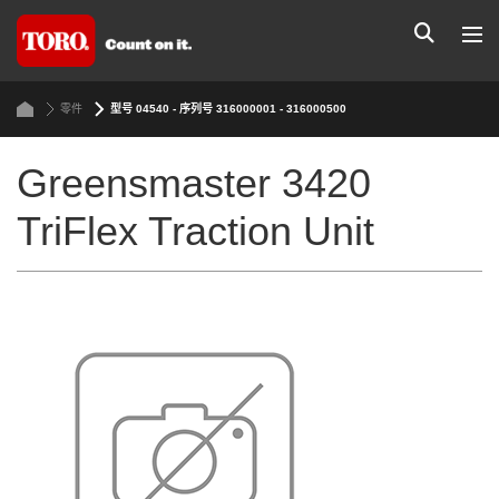
零件
型号 04540 - 序列号 316000001 - 316000500
Greensmaster 3420
TriFlex Traction Unit