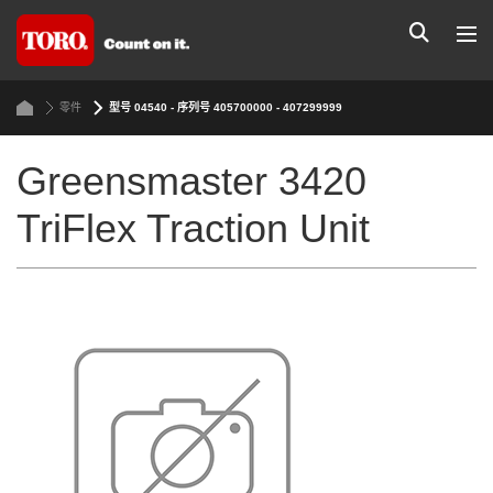
零件
型号 04540 - 序列号 405700000 - 407299999
Greensmaster 3420
TriFlex Traction Unit