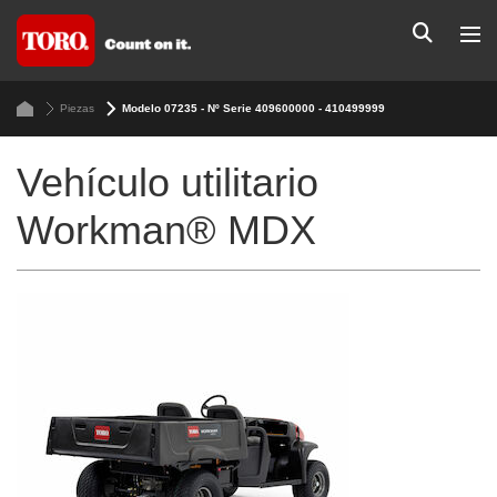
Piezas
Modelo 07235 - Nº Serie 409600000 - 410499999
Vehículo utilitario
Workman® MDX