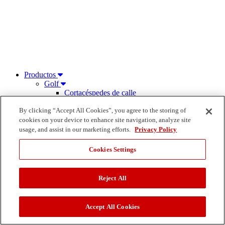
Productos
Golf
Cortacéspedes de calle
Cortacéspedes de rough
By clicking “Accept All Cookies”, you agree to the storing of
Cortacéspedes para greens
Cortacéspedes para perfilar
cookies on your device to enhance site navigation, analyze site
Difusores
usage, and assist in our marketing efforts.
Privacy Policy
Recebadoras
Aireadores
Cookies Settings
Cultivo
Sopladores de residuos
Barredoras/aspiradoras
Reject All
Rastrillos para búnkers
Cortacéspedes especializados
Sistemas de control y sensores
Accept All Cookies
Aspersores y goteo subsuperficial
Válvulas