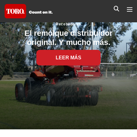
Recebadoras
El remolque distribuidor
original. Y mucho más.
LEER MÁS