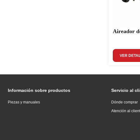
Aireador d
VER DETA
Información sobre productos
Servicio al cl
Piezas y manuales
Dónde comprar
Atención al clien