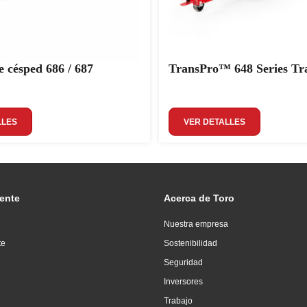
e césped 686 / 687
TransPro™ 648 Series Tra
LLES
VER DETALLES
iente
Acerca de Toro
Nuestra empresa
te
Sostenibilidad
Seguridad
Inversores
Trabajo