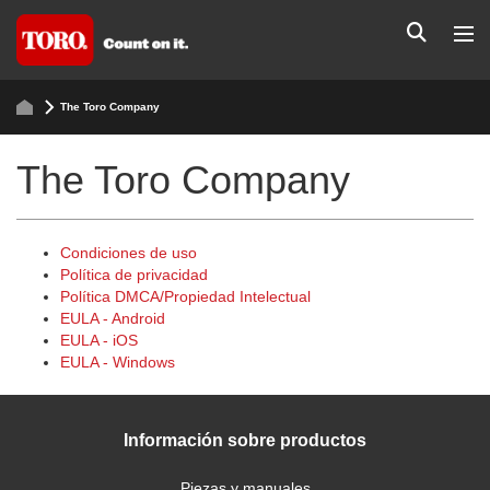
The Toro Company
The Toro Company
Condiciones de uso
Política de privacidad
Política DMCA/Propiedad Intelectual
EULA - Android
EULA - iOS
EULA - Windows
Información sobre productos
Piezas y manuales