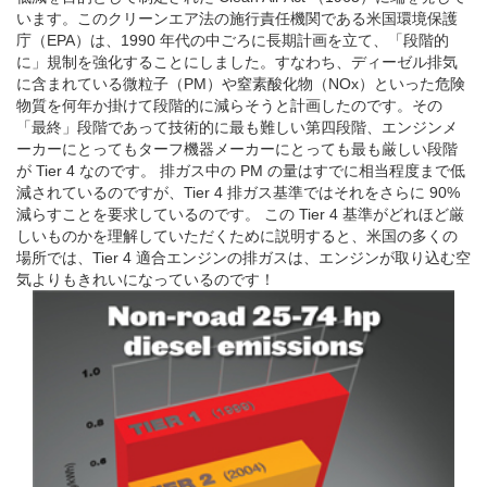
います。このクリーンエア法の施行責任機関である米国環境保護
庁（EPA）は、1990 年代の中ごろに長期計画を立て、「段階的
に」規制を強化することにしました。すなわち、ディーゼル排気
に含まれている微粒子（PM）や窒素酸化物（NOx）といった危険
物質を何年か掛けて段階的に減らそうと計画したのです。その
「最終」段階であって技術的に最も難しい第四段階、エンジンメ
ーカーにとってもターフ機器メーカーにとっても最も厳しい段階
が Tier 4 なのです。 排ガス中の PM の量はすでに相当程度まで低
減されているのですが、Tier 4 排ガス基準ではそれをさらに 90%
減らすことを要求しているのです。 この Tier 4 基準がどれほど厳
しいものかを理解していただくために説明すると、米国の多くの
場所では、Tier 4 適合エンジンの排ガスは、エンジンが取り込む空
気よりもきれいになっているのです！