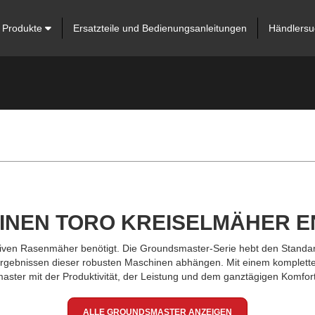
Produkte
Ersatzteile und Bedienungsanleitungen
Händlersu
EINEN TORO KREISELMÄHER 
ktiven Rasenmäher benötigt. Die Groundsmaster-Serie hebt den Standard
­ergebnissen dieser robusten Maschinen abhängen. Mit einem kompletten
master mit der Produktivität, der Leistung und dem ganztägigen Komfo
ALLE GROUNDSMASTER ANZEIGEN