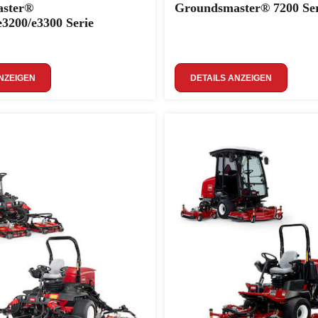
ster®
Groundsmaster® 7200 Ser
e3200/e3300 Serie
NZEIGEN
DETAILS ANZEIGEN