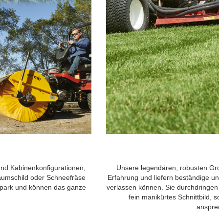
nd Kabinenkonfigurationen,
Unsere legendären, robusten Gr
Räumschild oder Schneefräse
Erfahrung und liefern beständige und
hrpark und können das ganze
verlassen können. Sie durchdringen 
fein manikürtes Schnittbild, 
anspre