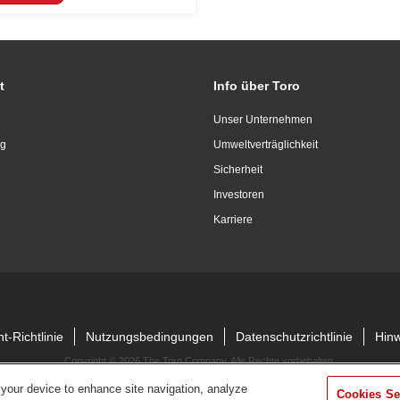
t
Info über Toro
Unser Unternehmen
ng
Umweltverträglichkeit
Sicherheit
Investoren
Karriere
-Richtlinie
Nutzungsbedingungen
Datenschutzrichtlinie
Hin
Copyright ©
2026 The Toro Company. Alle Rechte vorbehalten.
 your device to enhance site navigation, analyze
Cookies Se