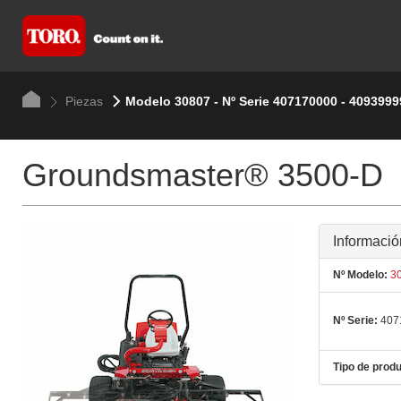
Piezas
Modelo 30807 - Nº Serie 407170000 - 4093999
Groundsmaster® 3500-D
Informació
Nº Modelo:
30
Nº Serie:
407
Tipo de produ