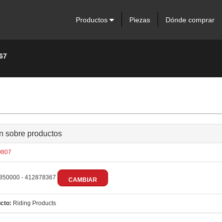
Productos
Piezas
Dónde comprar
67
n sobre productos
807
850000 - 412878367
CAMBIAR
cto:
Riding Products