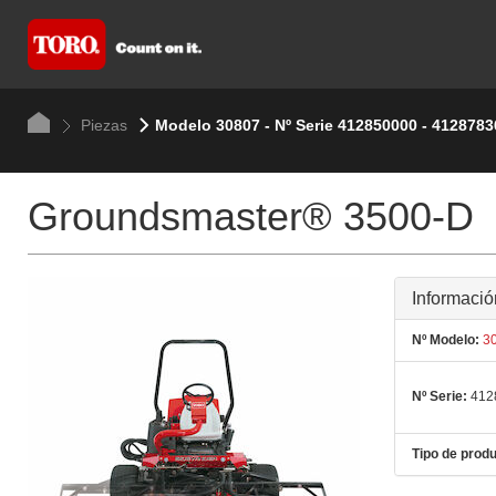
Piezas
Modelo 30807 - Nº Serie 412850000 - 4128783
Groundsmaster® 3500-D
Informació
Nº Modelo:
30
Nº Serie:
412
Tipo de produ