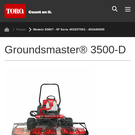
Piezas
Modelo 30807 - Nº Serie 403207001 - 403440000
Groundsmaster® 3500-D