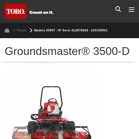
Piezas
Modelo 30807 - Nº Serie 412878368 - 415105961
Groundsmaster® 3500-D