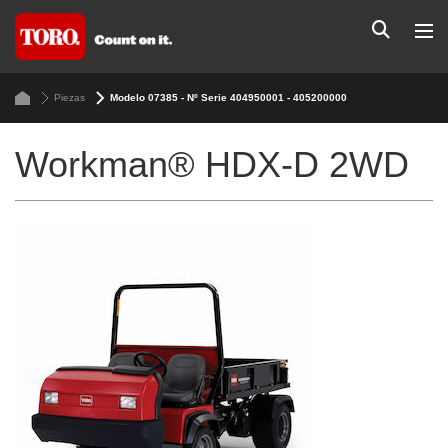
Piezas
Modelo 07385 - Nº Serie 404950001 - 405200000
Workman® HDX-D 2WD