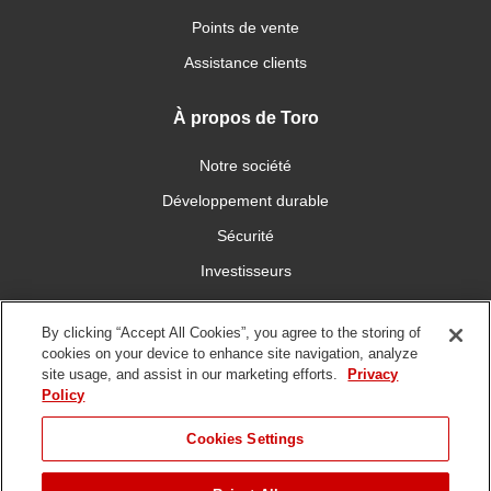
Points de vente
Assistance clients
À propos de Toro
Notre société
Développement durable
Sécurité
Investisseurs
Carrières
By clicking “Accept All Cookies”, you agree to the storing of
cookies on your device to enhance site navigation, analyze
Connectez-vous avec nous
site usage, and assist in our marketing efforts.
Privacy
Policy
Cookies Settings