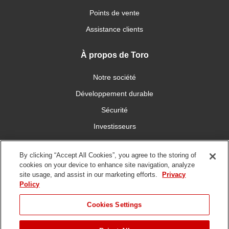
Points de vente
Assistance clients
À propos de Toro
Notre société
Développement durable
Sécurité
Investisseurs
Carrières
By clicking “Accept All Cookies”, you agree to the storing of
cookies on your device to enhance site navigation, analyze
Connectez-vous avec nous
site usage, and assist in our marketing efforts.
Privacy
Policy
Cookies Settings