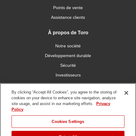
Points de vente
Assistance clients
À propos de Toro
Notre société
Développement durable
Sécurité
Investisseurs
Carrières
By clicking “Accept All Cookies”, you agree to the storing of
cookies on your device to enhance site navigation, analyze
Connectez-vous avec nous
site usage, and assist in our marketing efforts.
Privacy
Policy
Cookies Settings