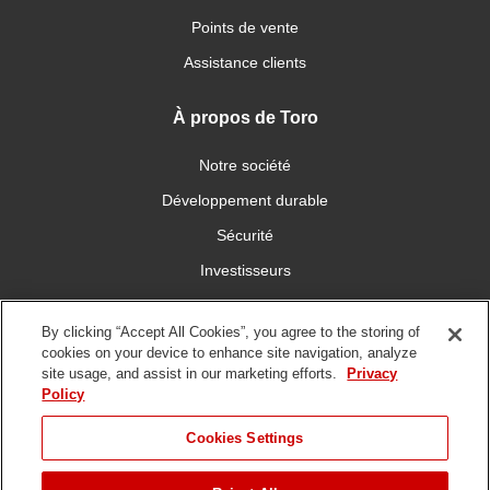
Points de vente
Assistance clients
À propos de Toro
Notre société
Développement durable
Sécurité
Investisseurs
Carrières
By clicking “Accept All Cookies”, you agree to the storing of
cookies on your device to enhance site navigation, analyze
Connectez-vous avec nous
site usage, and assist in our marketing efforts.
Privacy
Policy
Cookies Settings