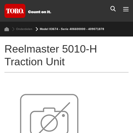
Onderdelen
Model 03674 - Serie 406600000 - 409071878
Reelmaster 5010-H
Traction Unit