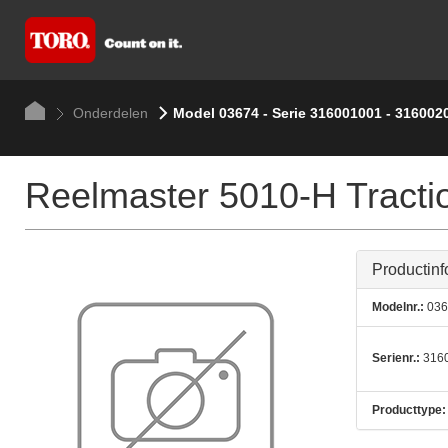
Onderdelen
Model 03674 - Serie 316001001 - 316002
Reelmaster 5010-H Tractio
Productinf
Modelnr.:
036
Serienr.:
3160
Producttype