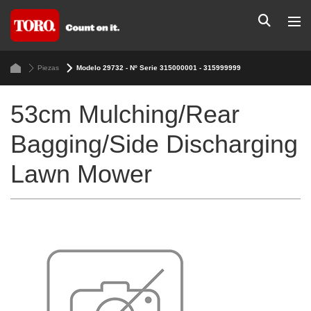
Piezas
Modelo 29732 - Nº Serie 315000001 - 315999999
53cm Mulching/Rear
Bagging/Side Discharging
Lawn Mower