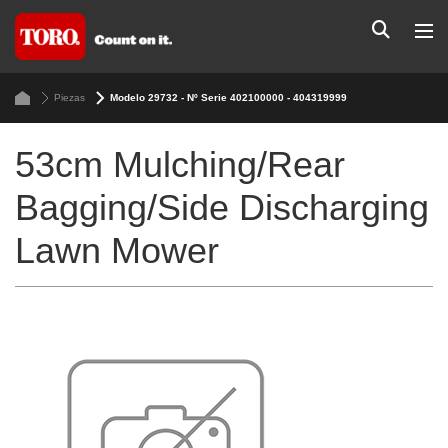
Piezas
Modelo 29732 - Nº Serie 402100000 - 404319999
53cm Mulching/Rear
Bagging/Side Discharging
Lawn Mower