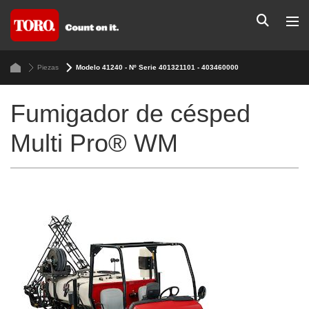
Piezas
Modelo 41240 - Nº Serie 401321101 - 403460000
Fumigador de césped
Multi Pro® WM