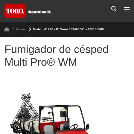
Piezas
Modelo 41240 - Nº Serie 403460001 - 405100000
Fumigador de césped
Multi Pro® WM