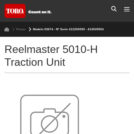
Piezas
Modelo 03674 - Nº Serie 412200000 - 414549504
Reelmaster 5010-H
Traction Unit