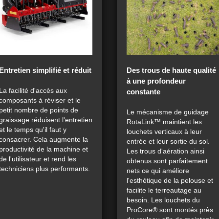
Entretien simplifié et réduit
Des trous de haute qualité
à une profondeur
La facilité d'accès aux
constante
composants à réviser et le
petit nombre de points de
Le mécanisme de guidage
graissage réduisent l'entretien
RotaLink™ maintient les
et le temps qu'il faut y
louchets verticaux à leur
consacrer. Cela augmente la
entrée et leur sortie du sol.
productivité de la machine et
Les trous d'aération ainsi
de l'utilisateur et rend les
obtenus sont parfaitement
techniciens plus performants.
nets ce qui améliore
l'esthétique de la pelouse et
facilite le terreautage au
besoin. Les louchets du
ProCore® sont montés près