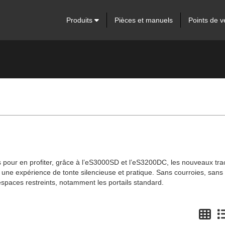
Produits
Pièces et manuels
Points de v
mps pour en profiter, grâce à l’eS3000SD et l’eS3200DC, les nouveaux tra
ne expérience de tonte silencieuse et pratique. Sans courroies, sans hu
paces restreints, notamment les portails standard.