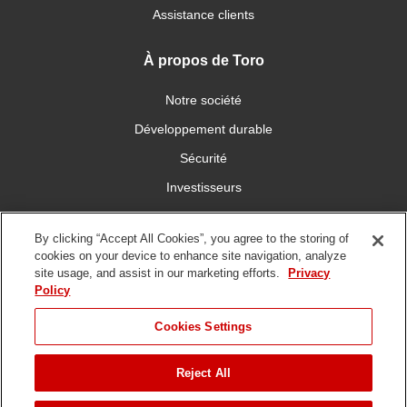
Assistance clients
À propos de Toro
Notre société
Développement durable
Sécurité
Investisseurs
Carrières
By clicking “Accept All Cookies”, you agree to the storing of
cookies on your device to enhance site navigation, analyze
Connectez-vous avec nous
site usage, and assist in our marketing efforts.
Privacy
Policy
Cookies Settings
Reject All
Conditions
Politique de
DMCA/Politique des
d'utilisation
confidentialité
copyrights