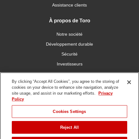
Assistance clients
À propos de Toro
Notre société
Développement durable
Sécurité
Investisseurs
Carrières
By clicking “Accept All Cookies”, you agree to the storing of
cookies on your device to enhance site navigation, analyze
Connectez-vous avec nous
site usage, and assist in our marketing efforts.
Privacy
Policy
Cookies Settings
Reject All
Conditions
Politique de
DMCA/Politique des
d'utilisation
confidentialité
copyrights