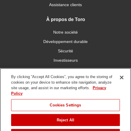
Assistance clients
À propos de Toro
Notre société
Développement durable
Sécurité
Investisseurs
Carrières
By clicking “Accept All Cookies”, you agree to the storing of
cookies on your device to enhance site navigation, analyze
Connectez-vous avec nous
site usage, and assist in our marketing efforts.
Privacy
Policy
Cookies Settings
Reject All
Conditions
Politique de
DMCA/Politique des
d'utilisation
confidentialité
copyrights