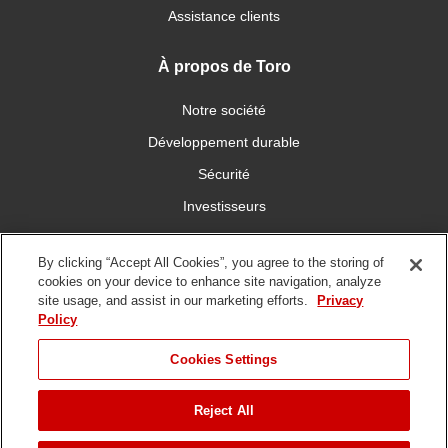
Assistance clients
À propos de Toro
Notre société
Développement durable
Sécurité
Investisseurs
Carrières
By clicking “Accept All Cookies”, you agree to the storing of
cookies on your device to enhance site navigation, analyze
Connectez-vous avec nous
site usage, and assist in our marketing efforts.
Privacy
Policy
Cookies Settings
Reject All
Conditions
Politique de
DMCA/Politique des
d'utilisation
confidentialité
copyrights