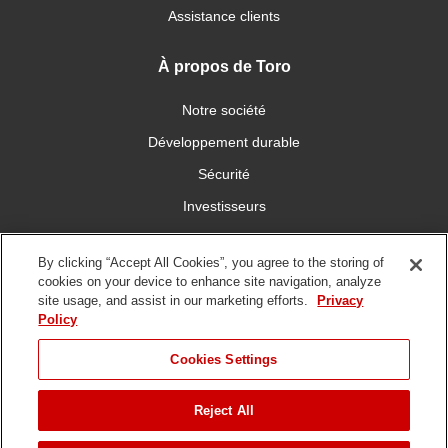
Assistance clients
À propos de Toro
Notre société
Développement durable
Sécurité
Investisseurs
Carrières
By clicking “Accept All Cookies”, you agree to the storing of
cookies on your device to enhance site navigation, analyze
Connectez-vous avec nous
site usage, and assist in our marketing efforts.
Privacy
Policy
Cookies Settings
Reject All
Conditions
Politique de
DMCA/Politique des
d'utilisation
confidentialité
copyrights