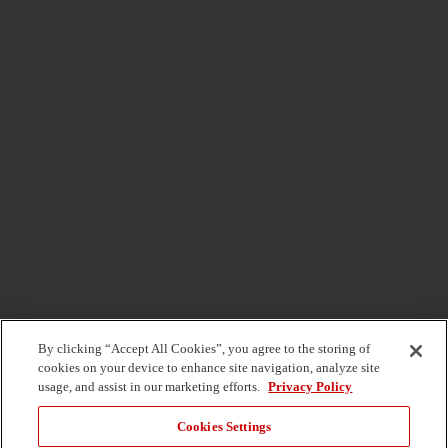
Développement durable
Sécurité
Investisseurs
Carrières
Connectez-vous avec nous
By clicking “Accept All Cookies”, you agree to the storing of
cookies on your device to enhance site navigation, analyze site
usage, and assist in our marketing efforts.
Privacy Policy
Cookies Settings