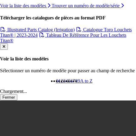
Voir la liste des modèles
Trouver un numéro de modèle/série
Télécharger les catalogues de pièces au format PDF
Illustrated Parts Catalog (Irrigation)
Catalogue Toro Louchets
Titan® | 2023-2024
Tableau De Référence Pour Les Louchets
Titan®
Fermer
Voir la liste des modèles
Sélectionner un numéro de modèle pour passer au champ de recherche
0
1
2
3
4
5
6
7
8
9
A to Z
Chargement...
Fermer
Informations produit