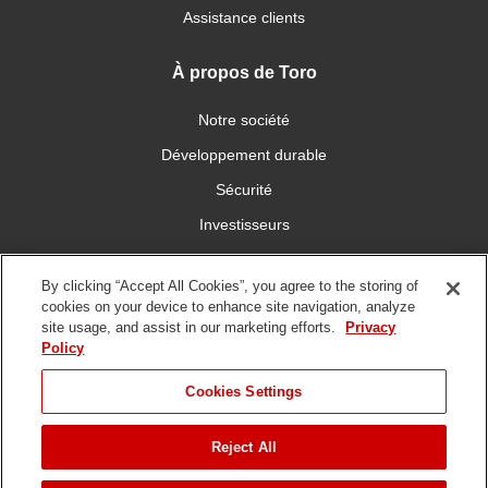
Assistance clients
À propos de Toro
Notre société
Développement durable
Sécurité
Investisseurs
Carrières
By clicking “Accept All Cookies”, you agree to the storing of
cookies on your device to enhance site navigation, analyze
Connectez-vous avec nous
site usage, and assist in our marketing efforts.
Privacy
Policy
Cookies Settings
Reject All
Conditions
Politique de
DMCA/Politique des
d'utilisation
confidentialité
copyrights