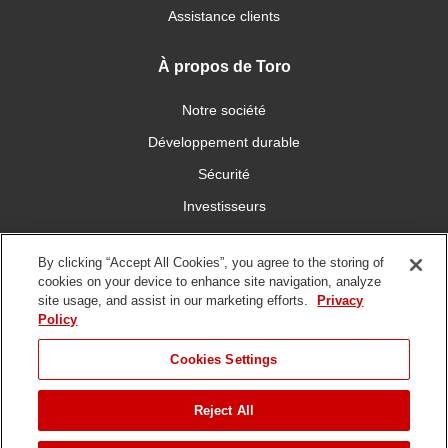
Assistance clients
À propos de Toro
Notre société
Développement durable
Sécurité
Investisseurs
Carrières
By clicking “Accept All Cookies”, you agree to the storing of
cookies on your device to enhance site navigation, analyze
Connectez-vous avec nous
site usage, and assist in our marketing efforts.
Privacy
Policy
Cookies Settings
Reject All
Conditions
Politique de
DMCA/Politique des
d'utilisation
confidentialité
copyrights