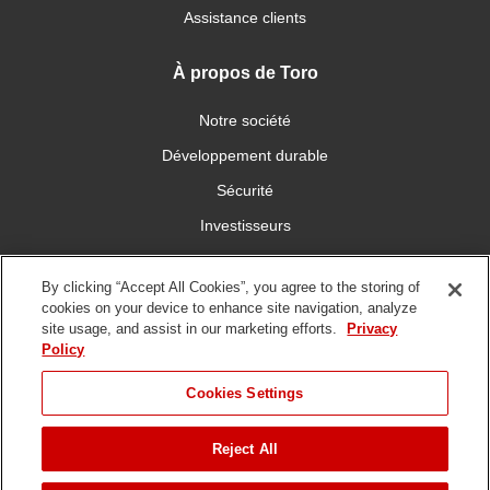
Assistance clients
À propos de Toro
Notre société
Développement durable
Sécurité
Investisseurs
Carrières
By clicking “Accept All Cookies”, you agree to the storing of
cookies on your device to enhance site navigation, analyze
Connectez-vous avec nous
site usage, and assist in our marketing efforts.
Privacy
Policy
Cookies Settings
Reject All
Conditions
Politique de
DMCA/Politique des
d'utilisation
confidentialité
copyrights