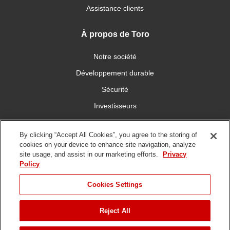
Assistance clients
À propos de Toro
Notre société
Développement durable
Sécurité
Investisseurs
Carrières
By clicking “Accept All Cookies”, you agree to the storing of
cookies on your device to enhance site navigation, analyze
Connectez-vous avec nous
site usage, and assist in our marketing efforts.
Privacy
Policy
Cookies Settings
Reject All
Conditions
Politique de
DMCA/Politique des
d'utilisation
confidentialité
copyrights